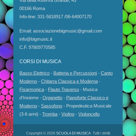
Via della Riserva Grande, 43
00166 Roma
Info-line: 331-5818917 /06-64007170
Email: associazionebigmusic@gmail.com
info@bigmusic.it
C.F. 97809770585
CORSI DI MUSICA
Basso Elettrico
-
Batteria e Percussioni
-
Canto
Moderno
-
Chitarra Classica e Moderna
-
Fisarmonica
-
Flauto Traverso
- Musica
d'Insieme -
Organetto
-
Pianoforte Classico e
Moderno
-
Sassofono
- Propedeutica Musicale
(3-6 anni) -
Tromba
-
Violino
-
Violoncello
Copyright © 2026
SCUOLA DI MUSICA
Tutti i diritti